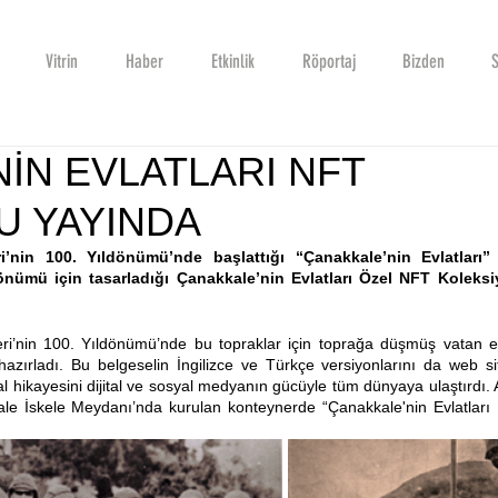
Vitrin
Haber
Etkinlik
Röportaj
Bizden
S
İN EVLATLARI NFT
U YAYINDA
nin 100. Yıldönümü’nde başlattığı “Çanakkale’nin Evlatları” p
önümü için tasarladığı Çanakkale’nin Evlatları Özel NFT Koleksiy
’nin 100. Yıldönümü’nde bu topraklar için toprağa düşmüş vatan evl
hazırladı. Bu belgeselin İngilizce ve Türkçe versiyonlarını da web sit
al hikayesini dijital ve sosyal medyanın gücüyle tüm dünyaya ulaştırdı. 
le İskele Meydanı’nda kurulan konteynerde “Çanakkale'nin Evlatları İn