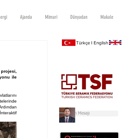
ergi
Ajanda
Mimari
Dünyadan
Makale
Türkçe I English
rojesi, 
onu ile 
atlarını 
elerinde 
Ardından 
teraktif 
Başkan'ın Mesajı