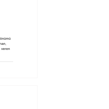
ldönümü 
nan, 
n veren 