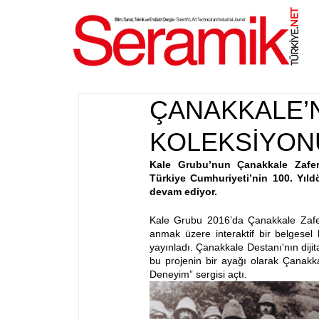
NET
.
ÇANAKKALE’N
KOLEKSİYON
Kale Grubu’nun Çanakkale Zaferi’
Türkiye Cumhuriyeti’nin 100. Yıld
devam ediyor.
Kale Grubu 2016’da Çanakkale Zaferi
anmak üzere interaktif bir belgesel 
yayınladı. Çanakkale Destanı'nın dijit
bu projenin bir ayağı olarak Çanakka
Deneyim” sergisi açtı.