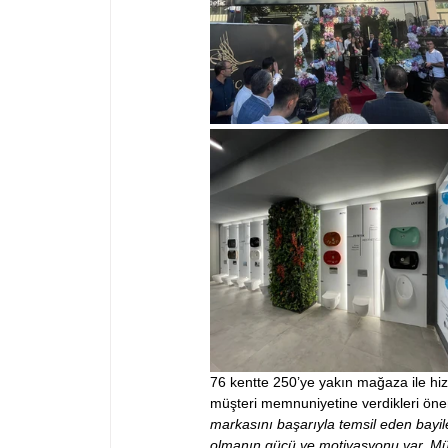
76 kentte 250’ye yakın mağaza ile h
müşteri memnuniyetine verdikleri önem
markasını başarıyla temsil eden bayiler
olmanın gücü ve motivasyonu var. Müş