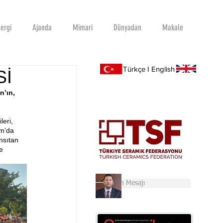
ergi
Ajanda
Mimari
Dünyadan
Makale
Türkçe I English
Sİ
’ın, 
eri, 
om’da 
nsıtan 
e 
Başkan'ın Mesajı