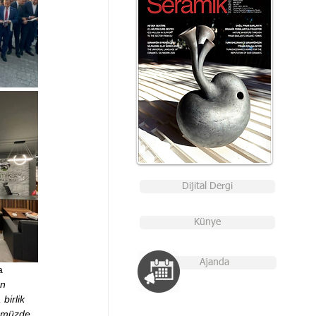
Dijital Dergi
Künye
Ajanda
a 
n 
birlik 
ümüzde, 