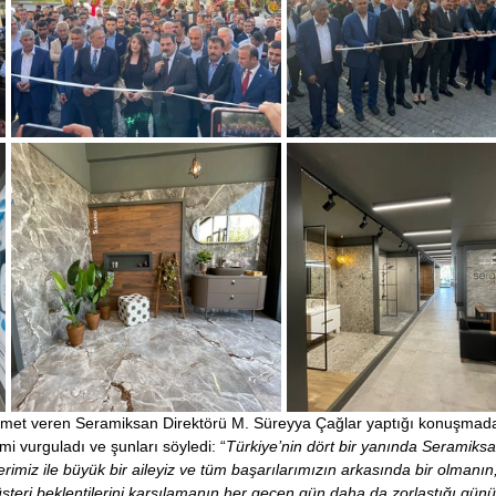
izmet veren Seramiksan Direktörü M. Süreyya Çağlar yaptığı konuşmad
i vurguladı ve şunları söyledi: “
Türkiye’nin dört bir yanında Seramiksa
imiz ile büyük bir aileyiz ve tüm başarılarımızın arkasında bir olmanın, 
teri beklentilerini karşılamanın her geçen gün daha da zorlaştığı gün