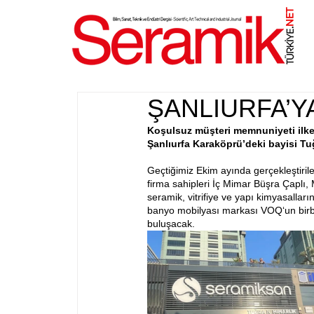
NET
.
ŞANLIURFA’Y
Koşulsuz müşteri memnuniyeti ilke
Şanlıurfa Karaköprü’deki bayisi Tuğ
Geçtiğimiz Ekim ayında gerçekleştiril
firma sahipleri İç Mimar Büşra Çaplı,
seramik, vitrifiye ve yapı kimyasallar
banyo mobilyası markası VOQ‘un birbir
buluşacak. 