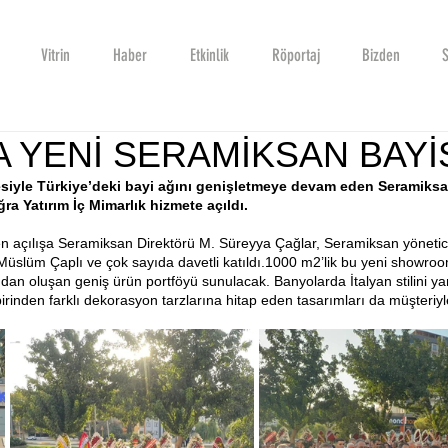
Vitrin
Haber
Etkinlik
Röportaj
Bizden
S
A YENİ SERAMİKSAN BAYİ
siyle Türkiye’deki bayi ağını genişletmeye devam eden Seramiksan
ra Yatırım İç Mimarlık hizmete açıldı. 
en açılışa Seramiksan Direktörü M. Süreyya Çağlar, Seramiksan yöneticil
 Müslüm Çaplı ve çok sayıda davetli katıldı.1000 m2’lik bu yeni showro
ından oluşan geniş ürün portföyü sunulacak. Banyolarda İtalyan stilini ya
inden farklı dekorasyon tarzlarına hitap eden tasarımları da müşteriyl