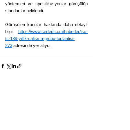
yöntemleri ve spesifikasyonlar görüşülüp 
standartlar belirlendi.
Görüşülen konular hakkında daha detaylı 
bilgi 
https://www.serfed.com/haberler/iso-
tc-189-yillik-calisma-grubu-toplantisi-
273
 adresinde yer alıyor.
Yorumlar
Bir yorum yazın...