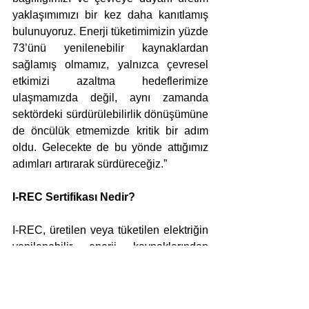
yaklaşımımızı bir kez daha kanıtlamış 
bulunuyoruz. Enerji tüketimimizin yüzde 
73’ünü yenilenebilir kaynaklardan 
sağlamış olmamız, yalnızca çevresel 
etkimizi azaltma hedeflerimize 
ulaşmamızda değil, aynı zamanda 
sektördeki sürdürülebilirlik dönüşümüne 
de öncülük etmemizde kritik bir adım 
oldu. Gelecekte de bu yönde attığımız 
adımları artırarak sürdüreceğiz.” 
I-REC Sertifikası Nedir?
I-REC, üretilen veya tüketilen elektriğin 
yenilenebilir enerji kaynaklarından 
sağlandığını doğrulayan uluslararası bir 
sertifikasyon standardı. Elektrik 
üretiminin kaynağı, üretim tarihi ve ilgili 