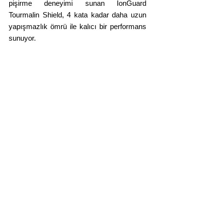
pişirme deneyimi sunan IonGuard 
Tourmalin Shield,
4 kata kadar daha uzun 
yapışmazlık ömrü ile kalıcı bir performans 
sunuyor.
Yorumlar
Bir yorum yazın...