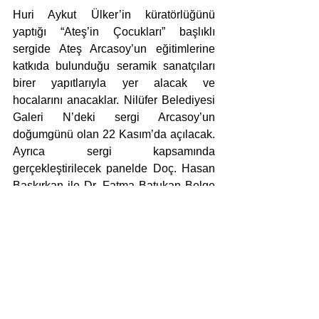
Huri Aykut Ülker’in küratörlüğünü 
yaptığı “Ateş’in Çocukları” başlıklı 
sergide Ateş Arcasoy’un eğitimlerine 
katkıda bulunduğu seramik sanatçıları 
birer yapıtlarıyla yer alacak ve 
hocalarını anacaklar. Nilüfer Belediyesi 
Galeri N’deki sergi Arcasoy’un 
doğumgünü olan 22 Kasım’da açılacak. 
Ayrıca sergi kapsamında 
gerçekleştirilecek panelde Doç. Hasan 
Başkırkan ile Dr. Fatma Batukan Belge 
Prof. Dr. Ateş Arcasoy’u anlatacak.