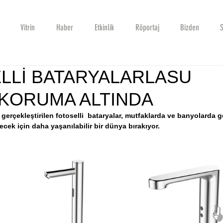
Vitrin
Haber
Etkinlik
Röportaj
Bizden
S
LLİ BATARYALARLASU
 KORUMA ALTINDA
 gerçekleştirilen fotoselli  bataryalar, mutfaklarda ve banyolarda g
cek için daha yaşanılabilir bir dünya bırakıyor.