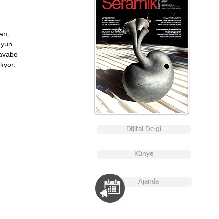
arı, 
uyun 
Lavabo 
ıyor. 
Dijital Dergi
Künye
Ajanda