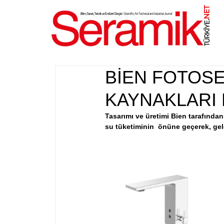
NET
.
BİEN FOTOSE
KAYNAKLARI
Tasarımı ve üretimi Bien tarafından
su tüketiminin  önüne geçerek, gele