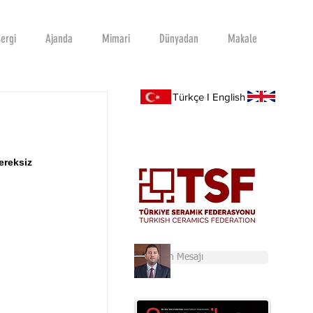
ergi
Ajanda
Mimari
Dünyadan
Makale
Türkçe I English
ereksiz 
Başkan'ın Mesajı