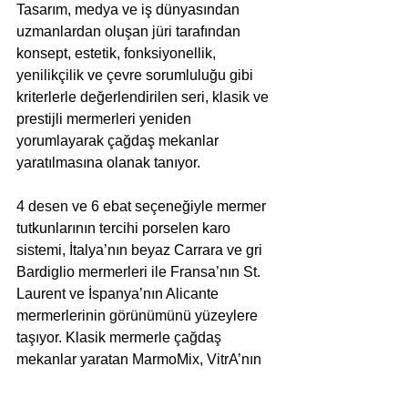
Tasarım, medya ve iş dünyasından 
uzmanlardan oluşan jüri tarafından 
konsept, estetik, fonksiyonellik, 
yenilikçilik ve çevre sorumluluğu gibi 
kriterlerle değerlendirilen seri, klasik ve 
prestijli mermerleri yeniden 
yorumlayarak çağdaş mekanlar 
yaratılmasına olanak tanıyor. 
4 desen ve 6 ebat seçeneğiyle mermer 
tutkunlarının tercihi porselen karo 
sistemi, İtalya’nın beyaz Carrara ve gri 
Bardiglio mermerleri ile Fransa’nın St. 
Laurent ve İspanya’nın Alicante 
mermerlerinin görünümünü yüzeylere 
taşıyor. Klasik mermerle çağdaş 
mekanlar yaratan MarmoMix, VitrA’nın 
diğer karo sistemleriyle de uyumlu 
olduğu için tasarım esnekliği sunuyor. 