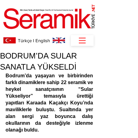
NET
.
Türkçe I English
BODRUM’DA SULAR
SANATLA YÜKSELDİ
Bodrum’da yaşayan ve birbirinden 
farklı dinamiklere sahip 22 seramik ve 
heykel sanatçısının “Sular 
Yükseliyor” temasıyla ürettiği 
yapıtları Karaada Kaçakçı Koyu’nda 
maviliklerle buluştu. Sualtında yer 
alan sergi yaz boyunca dalış 
okullarının da desteğiyle izlenme 
olanağı buldu.