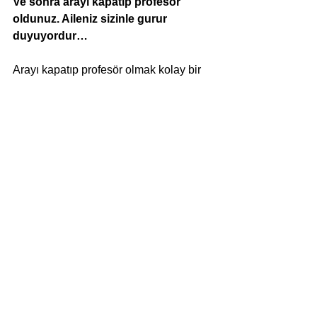
Ve sonra arayı kapatıp profesör 
oldunuz. Aileniz sizinle gurur 
duyuyordur…
Arayı kapatıp profesör olmak kolay bir 
şey değildi. Bu yola girenlerin hepsi 
profesör olacak diye bir şey de yok ama 
böyle bir ara verdikten sonra profesör 
olmak daha da zordu. Bununla ben de 
gurur duyuyorum, ailem de… Ailem 
zaten çekirdek bir aile; annem, oğlum 
başta olmak üzere… Babamı çok küçük 
yaşta kaybettim, 9 yaşındaydım. 
Eminim yaşasaydı o da benimle çok 
gurur duyardı. Bütün bu noktaya 
gelmem tabii ki ailemin desteği, benim 
azmim sayesinde ve Allah’ın yardımıyla 
oldu. Fakat Türkiye Cumhuriyeti’nin 
kurucusu Mustafa Kemal Atatürk’ün 