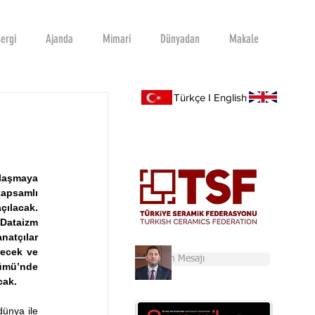
ergi
Ajanda
Mimari
Dünyadan
Makale
Türkçe I English
laşmaya 
apsamlı 
lacak. 
ataizm 
atçılar 
ecek ve 
Başkan'ın Mesajı
mü’nde 
cak. 
ünya ile 