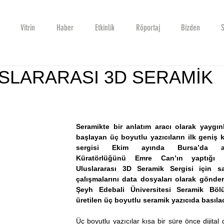
Vitrin
Haber
Etkinlik
Röportaj
Bizden
S
SLARARASI 3D SERAMİK
Seramikte bir anlatım aracı olarak yaygın
başlayan üç boyutlu yazıcıların ilk geniş k
sergisi Ekim ayında Bursa’da açı
Küratörlüğünü Emre Can’ın yaptığı D
Uluslararası 3D Seramik Sergisi için san
çalışmalarını data dosyaları olarak gönder
Şeyh Edebali Üniversitesi Seramik Bölü
üretilen üç boyutlu seramik yazıcıda basıla
Üç boyutlu yazıcılar kısa bir süre önce dijital d