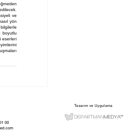
değmeden 
edilecek. 
iyeli ve 
asıl yön 
lgilerle 
 boyutlu 
 eserleri 
mlerini 
uşmaları 
Tasarım ve Uygulama
 01 00
fed.com