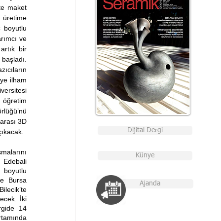
te maket 
 üretime 
 boyutlu 
rımcı ve 
rtık bir 
aşladı. 
ıcıların 
ye ilham 
ersitesi 
öğretim 
lüğü’nü 
arası 3D 
Dijital Dergi
çıkacak.
malarını 
Künye
Edebali 
 boyutlu 
e Bursa 
Ajanda
lecik’te 
cek. İki 
rgide 14 
rtamında 