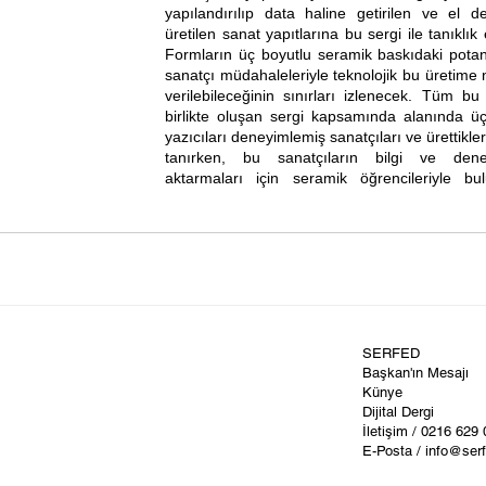
yapılandırılıp data haline getirilen ve el 
üretilen sanat yapıtlarına bu sergi ile tanıklık 
Formların üç boyutlu seramik baskıdaki potans
sanatçı müdahaleleriyle teknolojik bu üretime n
verilebileceğinin sınırları izlenecek. Tüm bu bi
birlikte oluşan sergi kapsamında alanında üç
yazıcıları deneyimlemiş sanatçıları ve ürettikleri
tanırken, bu sanatçıların bilgi ve deneyi
aktarmaları için seramik öğrencileriyle bul
SERFED
Başkan'ın Mesajı
Künye
Dijital Dergi
İletişim / 0216 629
E-Posta / info@ser