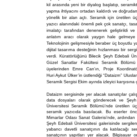
kil arasında yeni bir diyalog başlatıp, seramik
yapma ihtiyacını ortadan kaldırdı ve doğrudan
yönelik bir alan açtı. Seramik için üretilen üç
yazıcı alanındaki önemli pek çok sanatçı, tasa
imalatçı tarafından denenerek geliştirildi ve a
anlatım aracı olarak yaygın hale gelmeye b
Teknolojinin gelişmesiyle beraber üç boyutlu yaz
dijital tasarıma desteğinin hızlanması bir sergi
verdi. Küratörlüğünü Bilecik Şeyh Edebali Üniv
Güzel Sanatlar Fakültesi Seramik Bölümü 
üyelerinden Emre Can’ın, Proje Koordinatör
Huri Aykut Ülker’in üstlendiği “Dataizm” Uluslar
Seramik Sergisi Ekim ayında izleyici karşısına 
Dataizm sergisinde yer alacak sanatçılar çalış
data dosyaları olarak gönderecek ve Şeyh 
Üniversitesi Seramik Bölümü’nde üretilen üç
seramik yazıcıda basılacak. Bu eserler önc
Mimarlar Odası Sanat Galerisi’nde, ardından Bi
Şeyh Edebali Üniversitesi galerisinde sergilene
yabancı davetli sanatçının da katılacağı se
sanatçının yapıtları yer alacak. Bilgisayar o