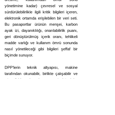
yönetimine kadar) çevresel ve sosyal 
sürdürülebilirlikle ilgili kritik bilgileri içeren, 
elektronik ortamda erişilebilen bir veri seti. 
Bu pasaportlar ürünün menşei, karbon 
ayak izi, dayanıklılığı, onarılabilirlik puanı, 
geri dönüştürülmüş içerik oranı, tehlikeli 
madde varlığı ve kullanım ömrü sonunda 
nasıl yönetileceği gibi bilgileri şeffaf bir 
biçimde sunuyor. 
DPP’lerin teknik altyapısı, makine 
tarafından okunabilir, birlikte çalışabilir ve 
güvenli bir veri paylaşımını mümkün kılar 
şekilde tasarlanıyor. QR kodlar, RFID 
etiketleri veya diğer veri taşıyıcılar 
aracılığıyla ürüne özgü pasaporta erişim 
sağlanacak.