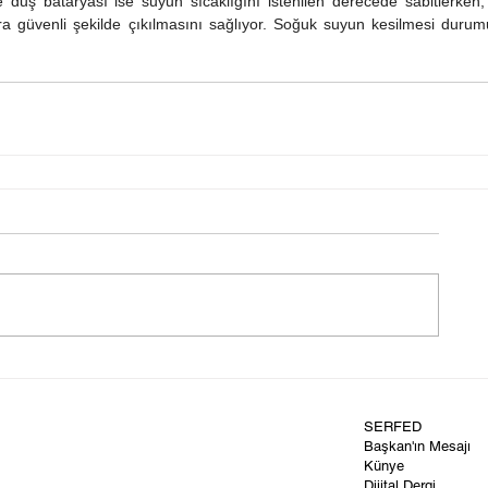
 duş bataryası ise suyun sıcaklığını istenilen derecede sabitlerken,
ra güvenli şekilde çıkılmasını sağlıyor. Soğuk suyun kesilmesi durum
SERFED
Başkan'ın Mesajı
Künye
Dijital Dergi