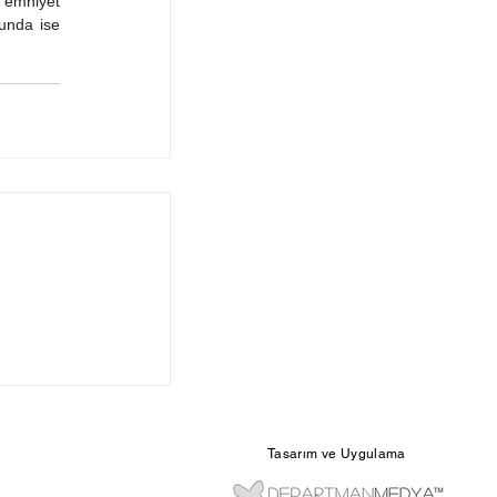
 emniyet 
unda ise 
Tasarım ve Uygulama