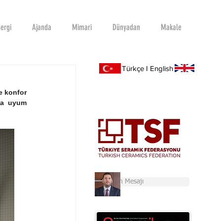
ergi
Ajanda
Mimari
Dünyadan
Makale
Türkçe I English
 konfor 
ya uyum 
Başkan'ın Mesajı