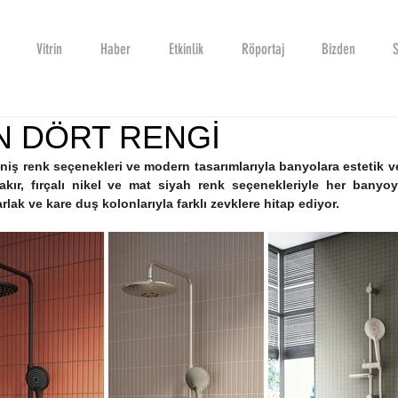
Vitrin
Haber
Etkinlik
Röportaj
Bizden
S
N DÖRT RENGİ
niş renk seçenekleri ve modern tasarımlarıyla banyolara estetik ve
 bakır, fırçalı nikel ve mat siyah renk seçenekleriyle her banyo
lak ve kare duş kolonlarıyla farklı zevklere hitap ediyor. 