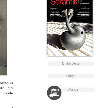
Dijital Dergi
Künye
ayanıklı 
iği gibi 
Ajanda
n monte 