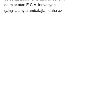
adımlar atan E.C.A. inovasyon 
çalışmalarıyla ambalajları daha az 
boya ve daha çok geri dönüştürülmüş 
malzeme kullanarak üretiyor. Bu 
sayede ekosistemde yılda ortalama 4 
bin 500 ağaç oksijen yaymaya devam 
ederken daha az CO2 salınımı ile 
çevreye duyarlı taşımacılığı mümkün 
kılıyor.
Yorumlar