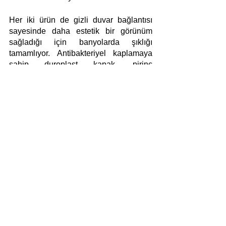
Her iki ürün de gizli duvar bağlantısı 
sayesinde daha estetik bir görünüm 
sağladığı için banyolarda şıklığı 
tamamlıyor. Antibakteriyel kaplamaya 
sahip duroplast kapak, pirinç 
menteşelerle klozete bağlanıyor ve 
temizlik esnasında kolayca 
çıkartılabiliyor. Böylelikle hijyeni tüm 
noktalarla buluşturuyor. Klozet 
kapağının montajı tek kişi tarafından 
kolaylıkla yapılabilirken bu özellik 
sayesinde montaj delikleri de gizlenmiş 
oluyor.