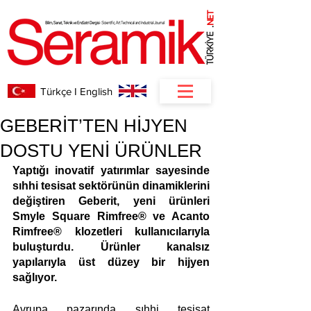
NET
.
Türkçe I English
GEBERİT’TEN HİJYEN
DOSTU YENİ ÜRÜNLER
Yaptığı inovatif yatırımlar sayesinde 
sıhhi tesisat sektörünün dinamiklerini 
değiştiren Geberit, yeni ürünleri 
Smyle Square Rimfree® ve Acanto 
Rimfree® klozetleri kullanıcılarıyla 
buluşturdu. Ürünler kanalsız 
yapılarıyla üst düzey bir hijyen 
sağlıyor.
Avrupa pazarında sıhhi tesisat 