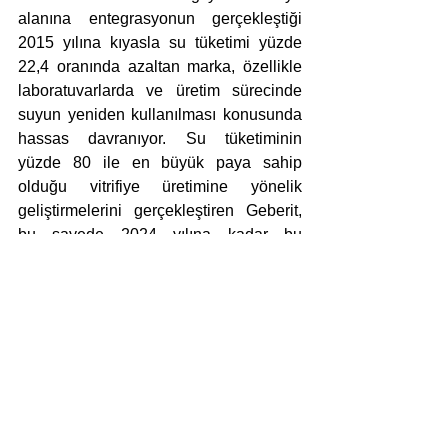
alanına entegrasyonun gerçekleştiği 
2015 yılına kıyasla su tüketimi yüzde 
22,4 oranında azaltan marka, özellikle 
laboratuvarlarda ve üretim sürecinde 
suyun yeniden kullanılması konusunda 
hassas davranıyor. Su tüketiminin 
yüzde 80 ile en büyük paya sahip 
olduğu vitrifiye üretimine yönelik 
geliştirmelerini gerçekleştiren Geberit, 
bu sayede 2024 yılına kadar bu 
alandaki su tüketimini 6,4 l/kg'dan 5,6 
l/kg'a düşürmeyi hedefliyor. 2022 yılında 
yenilenebilir enerji kaynaklarından elde 
edilen elektriğin payını 27 GWh daha 
artırarak 112 GWh'ye çıkaran Geberit, 
böylelikle 2022 sonu itibarıyla elektriğin 
yüzde 70'inden fazlasını yenilenebilir 
enerji kaynaklarından ve sertifikalı yeşil 