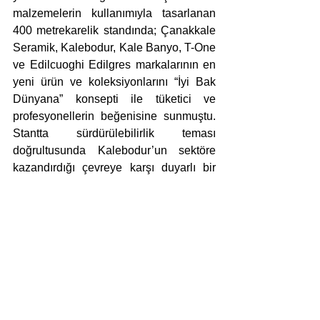
malzemelerin kullanımıyla tasarlanan 
400 metrekarelik standında; Çanakkale 
Seramik, Kalebodur, Kale Banyo, T-One 
ve Edilcuoghi Edilgres markalarının en 
yeni ürün ve koleksiyonlarını “İyi Bak 
Dünyana” konsepti ile tüketici ve 
profesyonellerin beğenisine sunmuştu. 
Stantta sürdürülebilirlik teması 
doğrultusunda Kalebodur’un sektöre 
kazandırdığı çevreye karşı duyarlı bir 
teknolojik ürün olan ve aynı zamanda 
Türkiye’de üretilen en büyük, en ince 
porselen seramik olan Kalesinterflex 
kullanılmıştı. Dünyanın farklı ülkelerinde 
birçok prestijli projenin tercihi olan 
Kalesinterflex’in enerji tüketimi 3 kat, 
elektrik tüketimi ise 4 kat daha düşük 
olmasının yanında karbon emisyonu da 