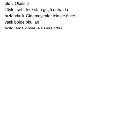
oldu. Okulsuz
köyler şehirlere olan göçü daha da 
hızlandırdı. Gidemeyenler için de önce 
yatılı bölge okulları
açıldı ama kimse 8-10 yaşındaki 
çocuğunu bu okullara göndermek 
istemedi. Bunun
üzerine, taşımalı eğitim diye ucube bir 
sistem yaratıldı. Sabahın köründe bir 
minibüs yola
koyuluyor, köy köy dolaşarak, topladığı 
çocukları daha büyük köydeki bir okula 
götürüyor.
Akşam da geri getiriyor. Her sabah, 
küçücük çocuklar, toprak köy yollarında 
sürükleniyor.
Geçen yıllarda yetmişten fazla çocuk 
bu sistem içinde trafik kazasında öldü. 
Bakanlık,