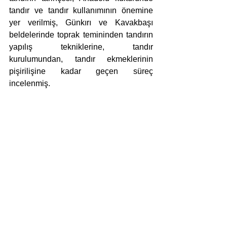
tandır ve tandır kullanımının önemine 
yer verilmiş, Günkırı ve Kavakbaşı 
beldelerinde toprak temininden tandırın 
yapılış tekniklerine, tandır 
kurulumundan, tandır ekmeklerinin 
pişirilişine kadar geçen süreç 
incelenmiş.
Mimar Sinan Güzel Sanatlar 
Üniversitesi Seramik ve Cam Ana Sanat 
Dalı mezunu Evren Daşdağ’ın kitabı 
Kavakbaşı ve Günkırı beldelerinde 
yaşamakta olan geleneksel el 
sanatlarımızdan çömlekçilik ve 
tandırcılığı her yönüyle gelecek 
kuşaklara aktarmada önemli bir belge 
niteliği taşıyor.