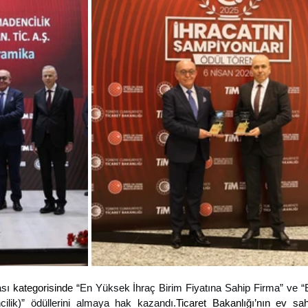
sı 
kategorisinde “
En Yüksek İhraç Birim Fiyatına Sahip Firma” ve 
“
cilik)” ödüllerini almaya hak kazandı.
Ticaret Bakanlığı’nın ev sahi