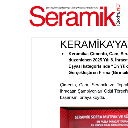
NET
.
KERAMİKA’YA
Keramika; Çimento, Cam, Seram
düzenlenen 2025 Yılı 8. İhrac
Eşyası
kategorisinde “
En Yüks
Gerçekleştiren Firma (Birincil
Çimento, Cam, Seramik ve Toprak Ür
İhracatın Şampiyonları Ödül Töreni’n
başarısını ortaya koydu. 