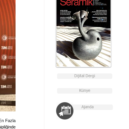
Dijital Dergi
Künye
Ajanda
En Fazla 
pliğinde 