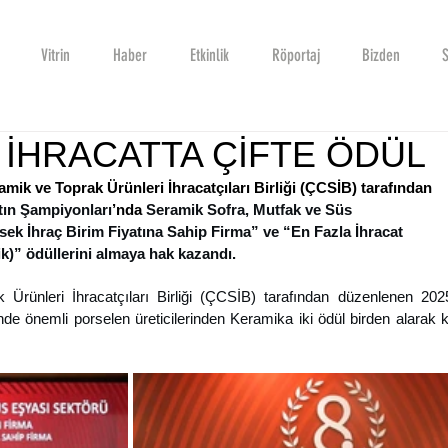
Vitrin
Haber
Etkinlik
Röportaj
Bizden
S
 İHRACATTA ÇİFTE ÖDÜL
ik ve Toprak Ürünleri İhracatçıları Birliği (ÇCSİB) tarafından 
atın Şampiyonları
’nda 
Seramik Sofra, Mutfak ve Süs 
ek İhraç Birim Fiyatına Sahip Firma” ve 
“
En Fazla İhracat 
ik)” ödüllerini almaya hak kazandı.
ünleri İhracatçıları Birliği (ÇCSİB) tarafından düzenlenen 2025 
de önemli porselen üreticilerinden Keramika iki ödül birden alarak ke