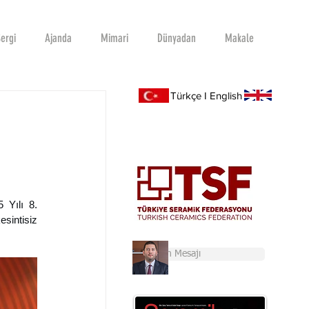
ergi
Ajanda
Mimari
Dünyadan
Makale
Türkçe I English
Yılı 8. 
sintisiz 
Başkan'ın Mesajı