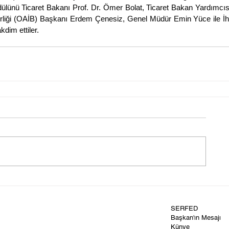
lünü Ticaret Bakanı Prof. Dr. Ömer Bolat, Ticaret Bakan Yardımcısı
irliği (OAİB) Başkanı Erdem Çenesiz, Genel Müdür Emin Yüce ile İhr
dim ettiler.
SERFED
Başkan'ın Mesajı
Künye