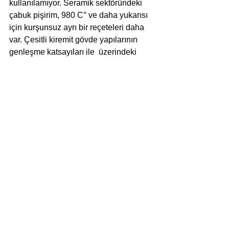
kullanılamıyor. Seramik sektöründeki 
çabuk pişirim, 980 C° ve daha yukarısı 
için kurşunsuz ayrı bir reçeteleri daha 
var. Çesitli kiremit gövde yapılarının 
genleşme katsayıları ile  üzerindeki 
sırın genleşme katsayılarının farklı 
olması halinde, oluşabilecek yüzey 
çatlaklarına karşı AR-GE çalışanları  
vasıtasıyla seramik hammaddeleri 
katkısı öneriliyor. Ayrıca çeşitli 
oranlarda kil ve oksit katkısıyla şeffaf  
renksiz sırları renklendirmek de 
mümkün.
Baykara GmbH firması ile H.J. Schmidt 
Firması seramik sektöründe beraber 
çalışıyor. Baykara GmbH‘nin, seramik 
sırları ve astarları H.J.Schmidt 
tarafından Bendorf, Almanya’da 