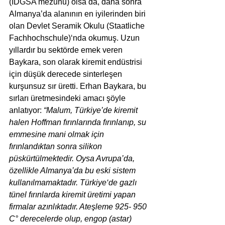
(İDGSA mezunu) olsa da, daha sonra 
Almanya’da alanının en iyilerinden biri 
olan Devlet Seramik Okulu (Staatliche 
Fachhochschule)‘nda okumuş. Uzun 
yıllardır bu sektörde emek veren 
Baykara, son olarak kiremit endüstrisi 
için düşük derecede sinterleşen 
kurşunsuz sır üretti. Erhan Baykara, bu 
sırları üretmesindeki amacı şöyle 
anlatıyor: 
“Malum, Türkiye’de kiremit 
halen Hoffman fırınlarında fırınlanıp, su 
emmesine mani olmak için 
fırınlandıktan sonra silikon 
püskürtülmektedir. Oysa Avrupa’da, 
özellikle Almanya’da bu eski sistem 
kullanılmamaktadır. Türkiye‘de gazlı 
tünel fırınlarda kiremit üretimi yapan 
firmalar azınlıktadır. Ateşleme 925- 950 
C° derecelerde olup, engop (astar) 