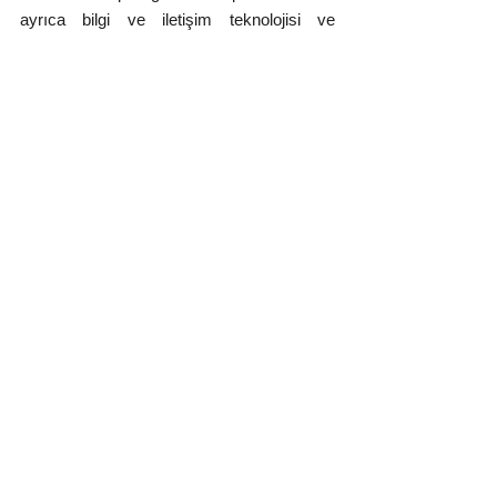
ayrıca bilgi ve iletişim teknolojisi ve 
mikroelektronik alanlarında yaklaşık 1.500 
şirket ve 48.000 çalışanla Avrupa'da 1 
numaradır. Bu nedenle konferans, 
Avrupa'da yeni Ar-Ge fırsatları keşfetmek 
için bir merkez görevi de görmektedir.
Yorumlar
Bir yorum yazın...