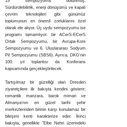
15 sempozyuma bölünmüş. 
Sürdürülebilirlik, enerji dönüşümü ve kapalı 
çevrim teknolojileri gibi günümüz 
toplumunun en önemli zorluklarını özel 
olarak ele alıyor. Üç uydu sempozyumu ise 
programı tamamlıyor: bir ACerS-ECerS 
Ortak Sempozyumu, bir Avrupa-Kore 
Sempozyumu ve 6. Uluslararası Sodyum 
Pil Sempozyumu (SBS6). Ayrıca, DKG'nin 
100. yıl toplantısı da Konferans 
kapsamında gerçekleştirilecek.
Tartışılmaz bir güzelliği olan Dresden 
ziyaretçilere ilk bakışta kendini gösterir; 
romantik manzara, barok mimari ve 
Almanya'nın en güzel tarihi şehir 
merkezlerinden birinin karşı konulamaz bir 
bileşimi kenti karakterize eder. İkinci 
bakışta, genellikle "Elbe Nehri üzerindeki 