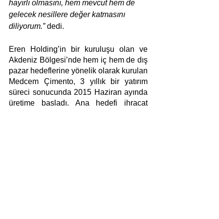
hayırlı olmasını, hem mevcut hem de 
gelecek nesillere değer katmasını 
diliyorum.”
 dedi.
Eren Holding’in bir kuruluşu olan ve 
Akdeniz Bölgesi’nde hem iç hem de dış 
pazar hedeflerine yönelik olarak kurulan 
Medcem Çimento, 3 yıllık bir yatırım 
süreci sonucunda 2015 Haziran ayında 
üretime başladı. Ana hedefi ihracat 
pazarlarına yönelmek olan Medcem 
Çimento fabrikasına, 13 km mesafede 
inşa edilen ve kendine ait Medcem Port 
adlı limanı ile hedef pazarlarına 
ulaşıyor. Medcem Çimento’nun 
Kamerun ve Tunus’ta öğütme tesisleri, 
Rusya’da ve Kuzey Kıbrıs Türk 
Cumhuriyeti’nde ise terminalleri 
bulunuyor.