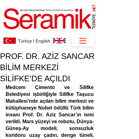
NET
.
Türkçe I English
PROF. DR. AZİZ SANCAR
BİLİM MERKEZİ
SİLİFKE’DE AÇILDI
Medcem Çimento ve Silifke 
Belediyesi işbirliğiyle Silifke Taşucu 
Mahallesi’nde açılan bilim merkezi ve 
kütüphaneye Nobel ödüllü Türk bilim 
insanı Prof. Dr. Aziz Sancar’ın ismi 
verildi. Mars yüzeyi ve robotu, Dünya-
Güneş-Ay modeli, sonsuzluk 
koridoru uzay çadırı, denge tüneli, 