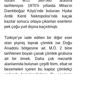
sürahi M.Ö. 580-560 arasına 
tarihleniyor. 1970’li yıllarda Milas'ın 
Damlıboğaz Köyü’nde bulunan Hydai 
Antik Kenti Nekropolisi’nde kaçak 
kazılar sonucu ortaya çıkarılan eserlerin 
pek çoğu yurt dışına kaçırılmıştı. 
Türkiye’ye iade edilen bir diğer eser 
olan pişmiş toprak çömlek ise Doğu 
Anadolu bölgesine ait. M.Ö. 2 bine 
tarihlenen boyalı çanak çömlek grubuna 
ait bir örnek. Daha çok mezarlık 
alanlarında bulunan çeşitli form, ebat ve 
bezemeleri içeren bu kaplar çömlekçi 
çarkında biçimlendirilmiş. Bu eserlerin 
benzerlerine Doğu Anadolu bölgesi ve 
Ankara’da Anadolu Medeniyetleri 
Müzesi koleksiyonlarında rastlanıyor.