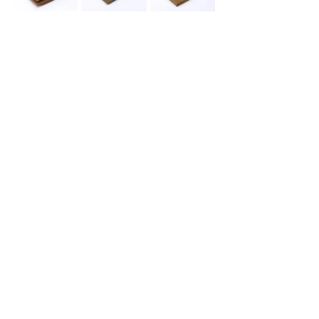
Yarışma vizyonuna dair hanterra’dan 
yapılan açıklamada “Seramikte işlev bizim 
için yalnızca ‘ne işe yaradığını’ değil, nasıl 
bir deneyim sunduğunu, kullanıcıyla nasıl 
ilişki kurduğunu da kapsıyor. Bu yıl satranç 
temasıyla katılımcıları bunu yeniden 
düşünmeye davet ettik. hanterra olarak 
seramiğin işlevsel alanlarını birlikte 
keşfetmeye ve seramik sanatının üretim 