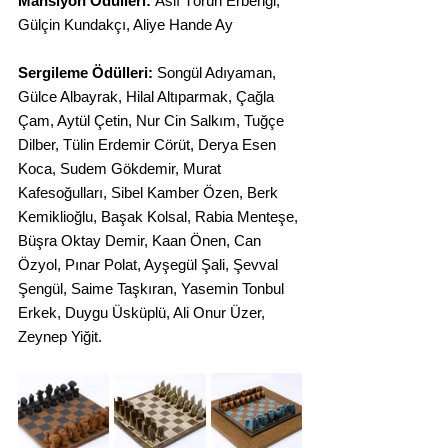
Mansiyon Ödülleri:
 Aslı Törün Erbengi, 
Gülçin Kundakçı, Aliye Hande Ay
Sergileme Ödülleri:
 Songül Adıyaman, 
Gülce Albayrak, Hilal Altıparmak, Çağla 
Çam, Aytül Çetin, Nur Cin Salkım, Tuğçe 
Dilber, Tülin Erdemir Cörüt, Derya Esen 
Koca, Sudem Gökdemir, Murat 
Kafesoğulları, Sibel Kamber Özen, Berk 
Kemiklioğlu, Başak Kolsal, Rabia Menteşe, 
Büşra Oktay Demir, Kaan Önen, Can 
Özyol, Pınar Polat, Ayşegül Şali, Şevval 
Şengül, Saime Taşkıran, Yasemin Tonbul 
Erkek, Duygu Üsküplü, Ali Onur Üzer, 
Zeynep Yiğit.