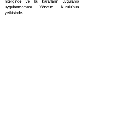
niteliğinde ve bu kararların uygulanıp 
uygulanmaması Yönetim Kurulu’nun 
yetkisinde.
Yorumlar
Bir yorum yazın...
Bilim, Sanat, Teknoloji ve Endüstri Dergisi