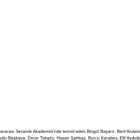
lararası Seramik Akademisi’nde temsil eden Bingül Başarır, Beril Anılan
Mutlu Başkaya, Ömür Tokgöz, Hasan Şahbaz, Burcu Karabey, Elif Aydoğ