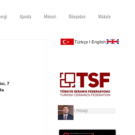
ergi
Ajanda
Mimari
Dünyadan
Makale
Türkçe I English
si, 7 
da 
Başkan'ın Mesajı