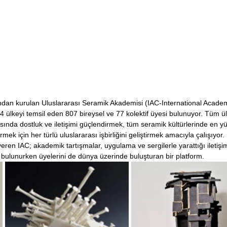
ndan kurulan Uluslararası Seramik Akademisi (IAC-International Academ
 ülkeyi temsil eden 807 bireysel ve 77 kolektif üyesi bulunuyor. Tüm ü
sında dostluk ve iletişimi güçlendirmek, tüm seramik kültürlerinde en y
ek için her türlü uluslararası işbirliğini geliştirmek amacıyla çalışıyor. 
en IAC; akademik tartışmalar, uygulama ve sergilerle yarattığı iletişi
da bulunurken üyelerini de dünya üzerinde buluşturan bir platform. 