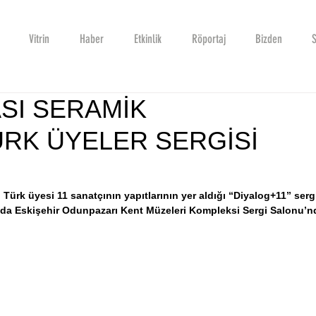
Vitrin
Haber
Etkinlik
Röportaj
Bizden
S
SI SERAMİK
RK ÜYELER SERGİSİ
”
Türk üyesi 11 sanatçının yapıtlarının yer aldığı “Diyalog+11” sergi
ında Eskişehir Odunpazarı Kent Müzeleri Kompleksi Sergi Salonu’n