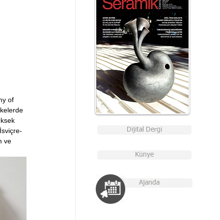
y of 
lkelerde 
üksek 
Dijital Dergi
İsviçre-
m ve 
Künye
Ajanda