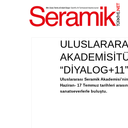
NET
.
ULUSLARARA
AKADEMİSİTÜ
“DİYALOG+11
Uluslararası Seramik Akademisi’nin 
Haziran- 17 Temmuz tarihleri aras
sanatseverlerle buluştu.