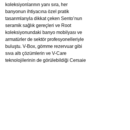
koleksiyonlarının yanı sıra, her 
banyonun ihtiyacına özel pratik 
tasarımlarıyla dikkat çeken Sento’nun 
seramik sağlık gereçleri ve Root 
koleksiyonundaki banyo mobilyası ve 
armatürler de sektör profesyonelleriyle 
buluştu. V-Box, gömme rezervuar gibi 
sıva altı çözümlerin ve V-Care 
teknolojilerinin de görülebildiği Cersaie 
standında, seramik sağlık gereçlerdeki 
farklı renkler de sergilendi.
Yorumlar