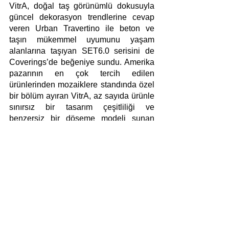
VitrA, doğal taş görünümlü dokusuyla 
güncel dekorasyon trendlerine cevap 
veren Urban Travertino ile beton ve 
taşın mükemmel uyumunu yaşam 
alanlarına taşıyan SET6.0 serisini de 
Coverings’de beğeniye sundu. Amerika 
pazarının en çok tercih edilen 
ürünlerinden mozaiklere standında özel 
bir bölüm ayıran VitrA, az sayıda ürünle 
sınırsız bir tasarım çeşitliliği ve 
benzersiz bir döşeme modeli sunan 
miniworx Koleksiyonu’na da standında 
yer verdi.
Yorumlar