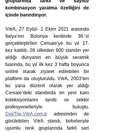
gruplarında farklı ve sayısız 
kombinasyon yaratma özelliğini de 
içinde barındırıyor. 
VitrA, 27 Eylül- 1 Ekim 2021 arasında 
İtalya’nın Bolonya kentinde 38.’si 
gerçekleştirilen Cersaie’ye bu yıl 17. 
kez katıldı. 26 ülkeden 600 standın yer 
aldığı dünyanın en büyük seramik 
fuarında, bu yıl ilk kez 3 hafta boyunca 
online olarak ziyaret edilebilen bir 
platform da oluşturuldu. VitrA, 2003’ten 
bu yana düzenli olarak yer aldığı 
Cersaie’deki standında en yeni karo 
koleksiyonlarını tanıttı ve sektör 
profesyonelleriyle buluştu. 
DigiTile.VitrA.com.tr
 adresinden de 
görülebilen VitrA standı, birbirleriyle 
uyumlu renk gruplarında farklı seri 