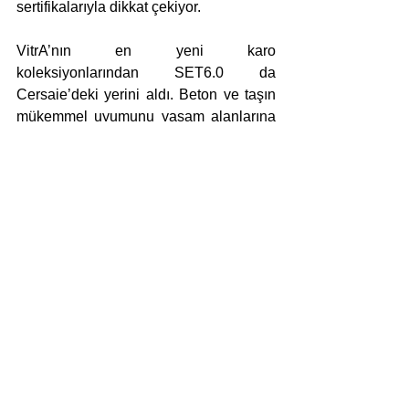
sertifikalarıyla dikkat çekiyor.
VitrA’nın en yeni karo 
koleksiyonlarından SET6.0 da 
Cersaie’deki yerini aldı. Beton ve taşın 
mükemmel uyumunu yaşam alanlarına 
taşıyan porselen karo koleksiyonu, 
beyaz, gri ve antrasitin farklı tonlarında 
11 mat renk alternatifine sahip. Üretim 
aşamasında V-Agent teknolojisi 
uygulanan karolar, koronavirüs ve 
bakterilerin etkisini %99,9* oranında 
azaltıyor.
* V-Agent teknolojisinin koronavirüs 
(Human Coronavirus 229E ve OC43) ve 
bakteriler (E. coli ve S. aureus) 
üstündeki etkisi, Kuzey Amerika 
Seramik Konseyi (TCNA) 