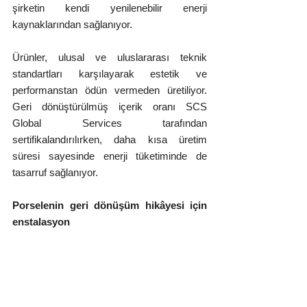
şirketin kendi yenilenebilir enerji 
kaynaklarından sağlanıyor.
Ürünler, ulusal ve uluslararası teknik 
standartları karşılayarak estetik ve 
performanstan ödün vermeden üretiliyor. 
Geri dönüştürülmüş içerik oranı SCS 
Global Services tarafından 
sertifikalandırılırken, daha kısa üretim 
süresi sayesinde enerji tüketiminde de 
tasarruf sağlanıyor.
Porselenin geri dönüşüm hikâyesi için 
enstalasyon
İstanbul Modern’de düzenlenen nova 
vita lansmanı için özel bir enstalasyon 
geliştirildi. Çalışma, seramik üretiminde 
atık, su ve ısı enerjisinin, bir sürecin sonu 