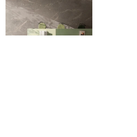
Meteorite porselen karo serisi ise titiz bir 
malzeme araştırmasının sonucunda, ham 
ve güçlü doğal taş dokuların yeniden 
yorumlanmasıyla ortaya çıkmış. VitrA’nın 
diğer karo koleksiyonlarıyla 
kombinlenebilen seri 60x60 cm ile 60x120 
cm ebat alternatifleri ve açık krem, vizon, 
bej, gri, koyu gri renk seçenekleriyle 
üretiliyor. Konut ve ticari alanlara uygun 
VitrA Meteorite, ReaLook baskı teknolojisi 