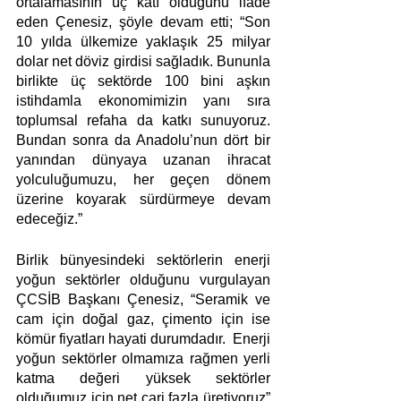
ortalamasının üç katı olduğunu ifade 
eden Çenesiz, şöyle devam etti; “Son 
10 yılda ülkemize yaklaşık 25 milyar 
dolar net döviz girdisi sağladık. Bununla 
birlikte üç sektörde 100 bini aşkın 
istihdamla ekonomimizin yanı sıra 
toplumsal refaha da katkı sunuyoruz. 
Bundan sonra da Anadolu’nun dört bir 
yanından dünyaya uzanan ihracat 
yolculuğumuzu, her geçen dönem 
üzerine koyarak sürdürmeye devam 
edeceğiz.” 
Birlik bünyesindeki sektörlerin enerji 
yoğun sektörler olduğunu vurgulayan 
ÇCSİB Başkanı Çenesiz, “Seramik ve 
cam için doğal gaz, çimento için ise 
kömür fiyatları hayati durumdadır.  Enerji 
yoğun sektörler olmamıza rağmen yerli 
katma değeri yüksek sektörler 
olduğumuz için net cari fazla üretiyoruz” 