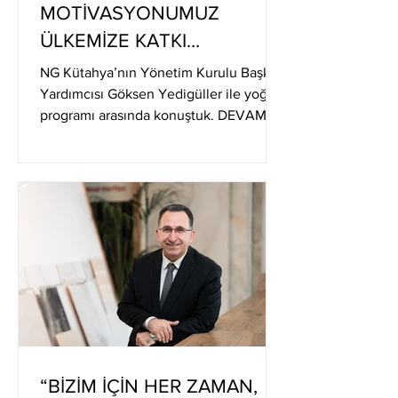
MOTİVASYONUMUZ
ÜLKEMİZE KATKI
SAĞLAMAK”
NG Kütahya’nın Yönetim Kurulu Başkan
Yardımcısı Göksen Yedigüller ile yoğun
programı arasında konuştuk. DEVAMI
“BİZİM İÇİN HER ZAMAN,