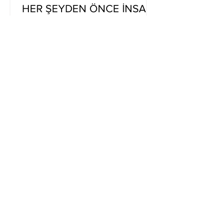
HER ŞEYDEN ÖNCE İNSAN
GELİYOR”
Kaleseramik'te Genel Müdürlük
görevini devralan Timur Karaoğlu, iş
hayatının tamamını Kale’de geçirmiş bir
yönetici. DEVAMI