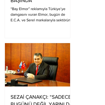
BAŞINDA
“Bay Elmor” reklamıyla Türkiye’ye
damgasını vuran Elmor, bugün de
E.C.A. ve Serel markalarıyla sektörün
önemli üreticilerinden. Elmor Genel
Müdürü Enver Öz dergimize şirketin
son dönem faaliyetlerini anlattı.
DEVAMI
SEZAİ ÇANAKÇI: “SADECE
BUGÜNÜ DEĞİL YARINI DA