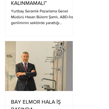
KALINMAMALI”
Yurtbay Seramik Pazarlama Genel
Müdürü Hasan Bülent Şamlı, ABD-İran
geriliminin sektörde yarattığı
dalgalanmalara karşı tek bir coğrafyaya
bağımlı kalmadan, pazar çeşitliliğini
koruyabilmenin önemini vurguladı.
DEVAMI
BAY ELMOR HALA İŞ