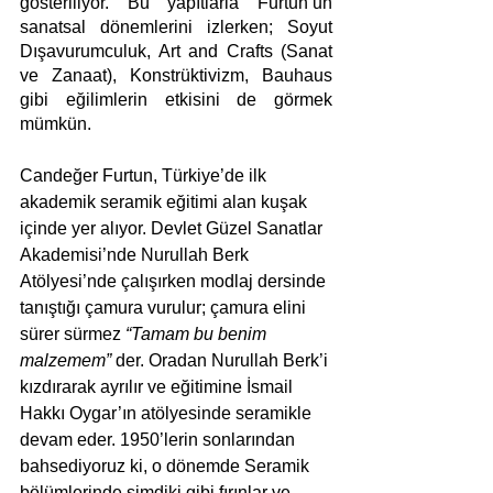
gösteriliyor. Bu yapıtlarla Furtun’un 
sanatsal dönemlerini izlerken; Soyut 
Dışavurumculuk, Art and Crafts (Sanat 
ve Zanaat), Konstrüktivizm, Bauhaus 
gibi eğilimlerin etkisini de görmek 
mümkün.
Candeğer Furtun, Türkiye’de ilk 
akademik seramik eğitimi alan kuşak 
içinde yer alıyor. Devlet Güzel Sanatlar 
Akademisi’nde Nurullah Berk 
Atölyesi’nde çalışırken modlaj dersinde 
tanıştığı çamura vurulur; çamura elini 
sürer sürmez 
“Tamam bu benim 
malzemem”
 der. Oradan Nurullah Berk’i 
kızdırarak ayrılır ve eğitimine İsmail 
Hakkı Oygar’ın atölyesinde seramikle 
devam eder. 1950’lerin sonlarından 
bahsediyoruz ki, o dönemde Seramik 
bölümlerinde şimdiki gibi fırınlar ve 