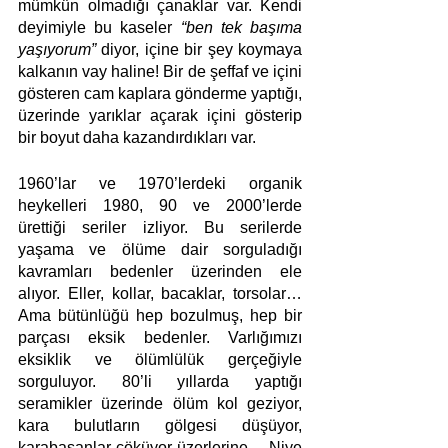
mümkün olmadığı çanaklar var. Kendi 
deyimiyle bu kaseler 
“ben tek başıma 
yaşıyorum”
 diyor, içine bir şey koymaya 
kalkanın vay haline!
Bir de şeffaf ve içini 
gösteren cam kaplara gönderme yaptığı, 
üzerinde yarıklar açarak içini gösterip 
bir boyut daha kazandırdıkları var. 
1960’lar ve 1970’lerdeki organik 
heykelleri 1980, 90 ve 2000’lerde 
ürettiği seriler izliyor. Bu serilerde 
yaşama ve ölüme dair sorguladığı 
kavramları bedenler üzerinden ele 
alıyor. Eller, kollar, bacaklar, torsolar… 
Ama bütünlüğü hep bozulmuş, hep bir 
parçası eksik bedenler. Varlığımızı 
eksiklik ve ölümlülük gerçeğiyle 
sorguluyor. 80’li yıllarda yaptığı 
seramikler üzerinde ölüm kol geziyor, 
kara bulutların gölgesi düşüyor, 
karabasanlar çöküyor üzerlerine… Niye 