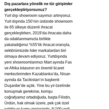
Dış pazarlara yönelik ne tür girişimler 
gerçekleştiriyorsunuz?
Yurt dışı showroom sayımızı artırıyoruz. 
Yurt dışında 150’nin üstünde showroom 
ile 65 ülkeye düzenli ihracat 
gerçekleştirken, 2019’da ihracata daha 
da odaklanmamızla birlikte 
yakaladığımız %55’lik ihracat oranıyla, 
sektörümüzde lider markalardan biri 
olmaya devam ediyoruz. Yurtdışında 
yeni showroomlarımızı Mart ayında Fas 
ve Afrika kıtasının en önemli ticaret 
merkezlerinden Kazablanka’da, Nisan 
ayında da Tacikistan’ın başkenti 
Duşanbe’de açtık. Yine bu yıl özelinde 
konuşmak gerekirse, komşu 
coğrafyamız ortadoğuda, başta Filistin, 
Ürdün, Irak olmak üzere, pek çok özel 
sektör ve kamu projesinde, %100 yerli 