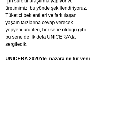
için sürekli araştırma yapıyor ve 
üretimimizi bu yönde şekillendiriyoruz. 
Tüketici beklentileri ve farklılaşan 
yaşam tarzlarına cevap verecek 
yepyeni ürünleri, her sene olduğu gibi 
bu sene de ilk defa UNICERA’da 
sergiledik. 
UNICERA 2020’de, pazara ne tür yeni 
ürünler sunacaksınız? 
Creavit, 5mm’lik kenar kalınlığı ile 
sektörde büyük beğeni toplayan Ultra 
lavabo ailesinin yeni ürünlerini ve ince 
tasarım çizgisini farklı yorumladığımız 
yepyeni bir ürün ailesi olan Loop 
tezgah üstü lavabo serisini, 
UNICERA’da ilk defa sergiledik. Yine 
vitrifiye ürün grubumuzda çok tercih 
edilen kanalsız klozet teknolojisine 