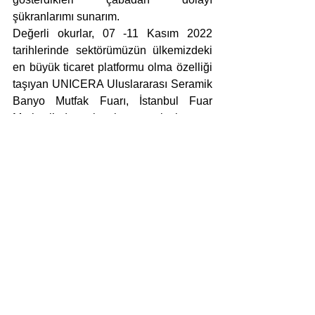
şükranlarımı sunarım.
Değerli okurlar, 07 -11 Kasım 2022 
tarihlerinde sektörümüzün ülkemizdeki 
en büyük ticaret platformu olma özelliği 
taşıyan UNICERA Uluslararası Seramik 
Banyo Mutfak Fuarı, İstanbul Fuar 
Merkezi’nde ulusal ve uluslararası 
birçok markaya ev sahipliği yapmıştır. 
İtalya, İspanya, Fransa, Portekiz, 
Yunanistan, Çek Cumhuriyeti, Polonya 
gibi Avrupa ülkelerinin yanı sıra Rusya, 
Çin, BAE, Avustralya, Kolombiya ve 
Hong Kong başta olmak üzere 100’den 
fazla ülkeden gelen profesyonel 
ziyaretçileri ağırlamıştır. Fuarımıza 
katılan yabancı ziyaretçi sayısında 
geçmiş yıllara oranla yaşanan artış 
sektörümüz tarafından memnuniyetle 