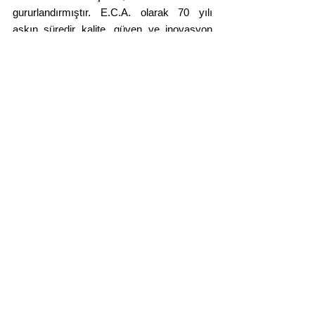
gururlandırmıştır. E.C.A. olarak 70 yılı 
aşkın süredir kalite, güven ve inovasyon 
ilkelerimizle hizmet vermektedir. Bugün, 
dünyanın en prestijli tasarım ödüllerinden 
birini almış olmanın haklı gururunu 
yaşıyoruz. Bu başarıyı, tüm E.C.A. ailemiz 
ve kullanıcılarımızla paylaşıyoruz.”
Yorumlar
Bir yorum yazın...