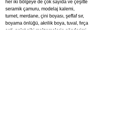
her iki bölgeye de çok sayıda ve çeşitte 
seramik çamuru, modelaj kalemi, 
turnet, merdane, çini boyası, şeffaf sır, 
boyama önlüğü, akrilik boya, tuval, fırça 
seti, palet gibi malzemelerin gönderimi 
sağlanmıştır. Her iki meslektaşımız da 
bu çalışmayı bölgelerindeki orta 
dereceli okullarda 
gerçekleştireceklerdir. Platformumuz bu 
amaca desteği sürdürebilmek ve 
seramik uygulamalarının bu 
bölgelerdeki çocuklarımız tarafından 
sürekli uygulanabilirliğini sağlamak 
amacıyla üyelerinden gelen son 
desteklerle Bodrum Mazı’daki 
okulumuza Refsan’ın da desteğiyle bir 
seramik fırını göndermiş, Hisarönü’nde 
bulunan okulumuza da aynı fırından 
gönderebilmek için çalışma içerisinde 