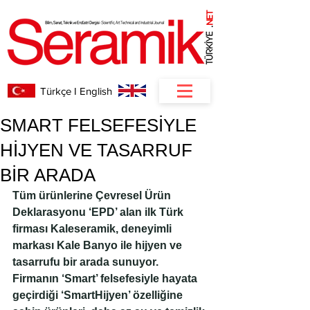
NET
.
Türkçe I English
SMART FELSEFESİYLE
HİJYEN VE TASARRUF
BİR ARADA
Tüm ürünlerine Çevresel Ürün 
Deklarasyonu ‘EPD’ alan ilk Türk 
firması Kaleseramik, deneyimli 
markası Kale Banyo ile hijyen ve 
tasarrufu bir arada sunuyor. 
Firmanın ‘Smart’ felsefesiyle hayata 
geçirdiği ‘SmartHijyen’ özelliğine 