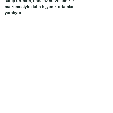
sahip ürünleri, daha az su ve temizlik 
malzemesiyle daha hijyenik ortamlar 
yaratıyor.