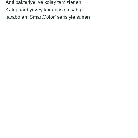
Anti bakteriyel ve kolay temizlenen 
Kaleguard yüzey korumasına sahip 
lavaboları ‘SmartColor’ serisiyle sunan 
Kale, lavabo tasarımını ve rengini 
seramik novatik ile tamamlıyor. 
‘SmartColor’da hayata geçirdiği mat 
renk alternatifleri ‘beyaz, siyah, vizon, 
inci ve antrasit’ ile banyoları ferah 
ortamlara dönüştüren Kale, içi parlak 
dışı mat klozetleri ile banyolarda fark 
yaratıyor. Özel kristalleştirilmiş 
yüzeyiyle her zaman ışıltılı bir 
görünüme sahip klozetler, banyoların 
havasını değiştiriyor.