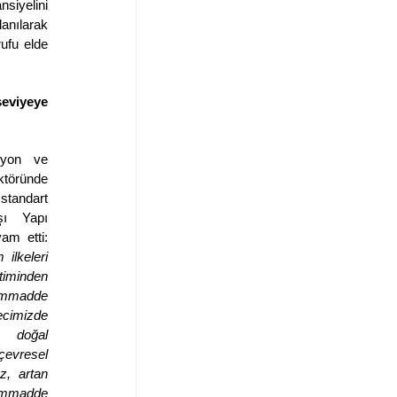
siyelini 
anılarak 
ufu elde 
eviyeye 
zyon ve 
töründe 
tandart 
ı Yapı 
Gereçleri CEO’su Özgen Özkan şöyle devam etti: 
ilkeleri 
timinden 
ammadde 
cimizde 
 doğal 
evresel 
, artan 
mmadde 