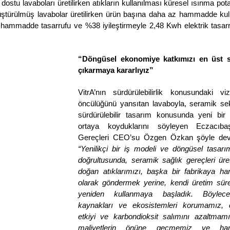
ostu lavaboları üretilirken atıkların kullanılması küresel ısınma potan
nüştürülmüş lavabolar üretilirken ürün başına daha az hammadde kull
g hammadde tasarrufu ve %38 iyileştirmeyle 2,48 Kwh elektrik tasarr
“Döngüsel ekonomiye katkımızı en üst s
çıkarmaya kararlıyız”
VitrA’nın sürdürülebilirlik konusundaki vi
öncülüğünü yansıtan lavaboyla, seramik sek
sürdürülebilir tasarım konusunda yeni bir s
ortaya koyduklarını söyleyen Eczacıbaş
“Yenilikçi bir iş modeli ve döngüsel tasarım 
doğrultusunda, seramik sağlık gereçleri üre
doğan atıklarımızı, başka bir fabrikaya h
olarak göndermek yerine, kendi üretim süre
yeniden kullanmaya başladık. Böylece
kaynakları ve ekosistemleri korumamız​, ç
etkiyi ve karbondioksit salımını azaltmamız
maliyetlerin önüne geçmemiz ve ha