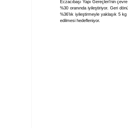
Eczacıbaşı Yapı Gereçleri’nin çevre d
%30 oranında iyileştiriyor. Geri dö
%36'lık iyileştirmeyle yaklaşık 5 k
edilmesi hedefleniyor.