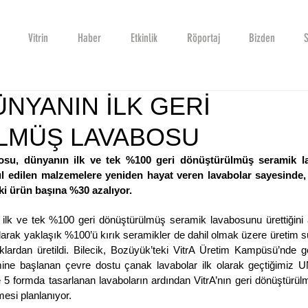
Vitrin
Haber
Etkinlik
Röportaj
Bizden
S
ÜNYANIN İLK GERİ
LMÜŞ LAVABOSU
bosu, dünyanın ilk ve tek %100 geri dönüştürülmüş seramik l
bul edilen malzemelere yeniden hayat veren lavabolar sayesinde, 
ki ürün başına %30 azalıyor.
 ilk ve tek %100 geri dönüştürülmüş seramik lavabosunu ürettiğini a
olarak yaklaşık %100’ü kırık seramikler de dahil olmak üzere üretim s
lardan üretildi. Bilecik, Bozüyük’teki VitrA Üretim Kampüsü’nde geli
mine başlanan çevre dostu çanak lavabolar ilk olarak geçtiğimiz 
ve 5 formda tasarlanan lavaboların ardından VitrA’nın geri dönüştürül
esi planlanıyor.