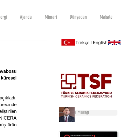
ergi
Ajanda
Mimari
Dünyadan
Makale
Türkçe I English
avabosu 
küresel 
çıkladı. 
ürecinde 
ştirilen 
Başkan'ın Mesajı
UNICERA 
müş ürün 