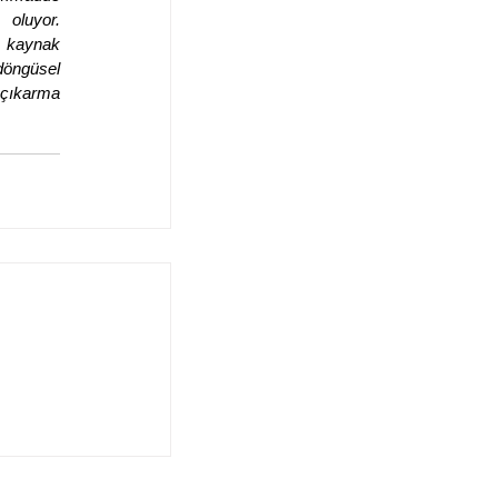
oluyor. 
 kaynak 
öngüsel 
ıkarma 