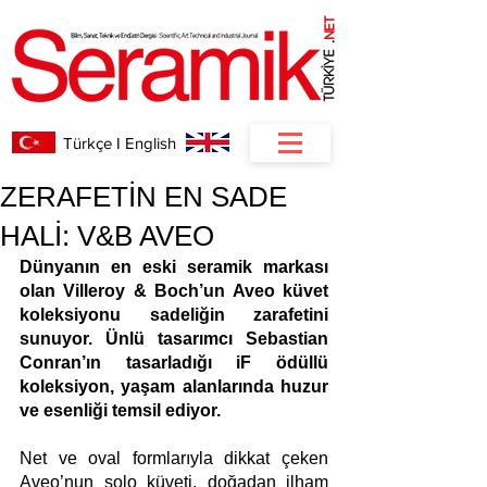
NET
.
Türkçe I English
ZERAFETİN EN SADE
HALİ: V&B AVEO
Dünyanın en eski seramik markası 
olan Villeroy & Boch’un Aveo küvet 
koleksiyonu sadeliğin zarafetini 
sunuyor. Ünlü tasarımcı Sebastian 
Conran’ın tasarladığı iF ödüllü 
koleksiyon, yaşam alanlarında huzur 
ve esenliği temsil ediyor. 
Net ve oval formlarıyla dikkat çeken 
Aveo’nun solo küveti, doğadan ilham 