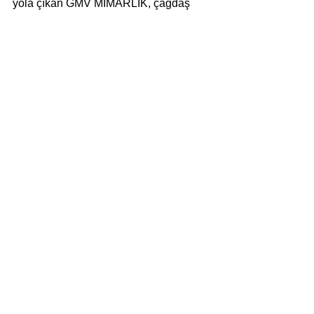
yola çıkan GMV MIMARLIK, çağdaş 
yapım yöntemleri ile teknoloji ve 
kültürel kimlik öğelerini bir araya 
getirdi. Kütleden iç mimariye kadar tüm 
tasarım kararlarında, yöreye özgü 
öğelerle kullanıcıların nerede 
olduklarını hissettikleri, akılda kalıcı 
özgün bir dil yaratıldı.
Yorumlar
Bir yorum yazın...