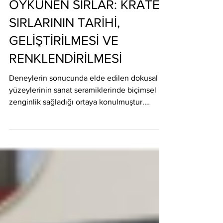
SERAMİKTE DOĞAYA
ÖYKÜNEN SIRLAR: KRATER
SIRLARININ TARİHİ,
GELİŞTİRİLMESİ VE
RENKLENDİRİLMESİ
Deneylerin sonucunda elde edilen dokusal sır
yüzeylerinin sanat seramiklerinde biçimsel
zenginlik sağladığı ortaya konulmuştur.
DEVAMI