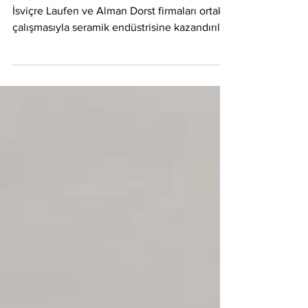
ÜRETİMİ
Yüksek basınçlı döküm sistemi, 60’larda
İsviçre Laufen ve Alman Dorst firmaları ortak
çalışmasıyla seramik endüstrisine kazandırıldı.
DEVAMI