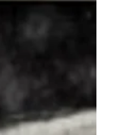
Sümerbank Porselen Fabrikaları’dır. DEVAMI